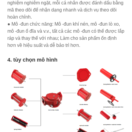
nghiệm nghiêm ngặt, mỗi cá nhân được đánh dấu bằng
mã theo dõi để nhận dạng nhanh và dịch vụ theo dõi
hoàn chỉnh.
● Mô -đun chức năng: Mô -đun khí nén, mô -đun lò xo,
mô -đun ổ đĩa và v.v., tất cả các mô -đun có thể được lắp
ráp và thay thế với nhau; Làm cho sản phẩm ổn định
hơn về hiệu suất và dễ bảo trì hơn.
4. tùy chọn mô hình