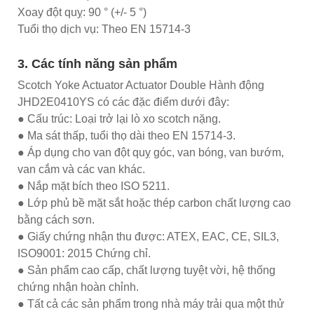
Xoay đột quỵ: 90 ° (+/- 5 °)
Tuổi thọ dịch vụ: Theo EN 15714-3
3. Các tính năng sản phẩm
Scotch Yoke Actuator Actuator Double Hành động
JHD2E0410YS có các đặc điểm dưới đây:
● Cấu trúc: Loại trở lại lò xo scotch nặng.
● Ma sát thấp, tuổi thọ dài theo EN 15714-3.
● Áp dụng cho van đột quỵ góc, van bóng, van bướm,
van cắm và các van khác.
● Nắp mặt bích theo ISO 5211.
● Lớp phủ bề mặt sắt hoặc thép carbon chất lượng cao
bằng cách sơn.
● Giấy chứng nhận thu được: ATEX, EAC, CE, SIL3,
ISO9001: 2015 Chứng chỉ.
● Sản phẩm cao cấp, chất lượng tuyệt vời, hệ thống
chứng nhận hoàn chỉnh.
● Tất cả các sản phẩm trong nhà máy trải qua một thử