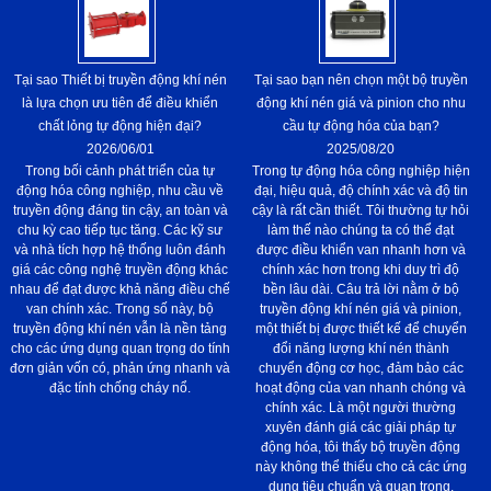
Tại sao Thiết bị truyền động khí nén
Tại sao bạn nên chọn một bộ truyền
là lựa chọn ưu tiên để điều khiển
động khí nén giá và pinion cho nhu
chất lỏng tự động hiện đại?
cầu tự động hóa của bạn?
2026/06/01
2025/08/20
Trong bối cảnh phát triển của tự
Trong tự động hóa công nghiệp hiện
động hóa công nghiệp, nhu cầu về
đại, hiệu quả, độ chính xác và độ tin
truyền động đáng tin cậy, an toàn và
cậy là rất cần thiết. Tôi thường tự hỏi
chu kỳ cao tiếp tục tăng. Các kỹ sư
làm thế nào chúng ta có thể đạt
và nhà tích hợp hệ thống luôn đánh
được điều khiển van nhanh hơn và
giá các công nghệ truyền động khác
chính xác hơn trong khi duy trì độ
nhau để đạt được khả năng điều chế
bền lâu dài. Câu trả lời nằm ở bộ
van chính xác. Trong số này, bộ
truyền động khí nén giá và pinion,
truyền động khí nén vẫn là nền tảng
một thiết bị được thiết kế để chuyển
cho các ứng dụng quan trọng do tính
đổi năng lượng khí nén thành
đơn giản vốn có, phản ứng nhanh và
chuyển động cơ học, đảm bảo các
đặc tính chống cháy nổ.
hoạt động của van nhanh chóng và
chính xác. Là một người thường
xuyên đánh giá các giải pháp tự
động hóa, tôi thấy bộ truyền động
này không thể thiếu cho cả các ứng
dụng tiêu chuẩn và quan trọng.