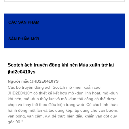
CÁC SẢN PHẨM
SẢN PHẨM MỚI
Scotch ách truyền động khí nén Mùa xuân trở lại
jhd2e0410ys
Người mẫu:JHD2E0410YS
Các bộ truyền động ách Scotch mô -men xoắn cao
JHD2E0410Y có thiết kế kết hợp mô -đun linh hoạt, mô -đun
khí nén, mô -đun thủy lực và mô -đun thủ công có thể được
chọn và thay thế theo điều kiện trang web. Có các hình thức
hành động một lần và tác dụng kép, áp dụng cho van bướm,
van bóng, van cắm, v.v. để thực hiện điều khiển van đột quỵ
góc 90 °.