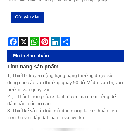
được điều khiển tự động hóa đường ống công nghiệp.
Gửi yêu cầu
Facebook
X
WhatsApp
Pinterest
LinkedIn
Share
Mô tả Sản phẩm
Tính năng sản phẩm
1, Thiết bị truyền động hạng nặng thường được sử
dụng cho các van thường quay 90 độ. Ví dụ: van bi, van
bướm, van quay, v.v..
2 、 Thành trong của xi lanh được mạ crom cứng để
đảm bảo tuổi thọ cao.
3, Thiết kế và cấu trúc mô-đun mang lại sự thuận tiện
lớn cho việc lắp đặt, bảo trì và lưu trữ.