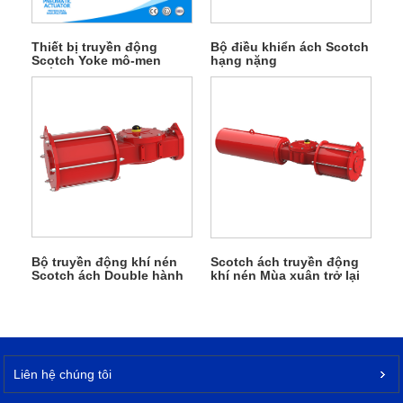
Thiết bị truyền động
Bộ điều khiển ách Scotch
Scotch Yoke mô-men
hạng nặng
xoắn đầu ra lớn
Bộ truyền động khí nén
Scotch ách truyền động
Scotch ách Double hành
khí nén Mùa xuân trở lại
động JHD2E0410YDA
jhd2e0410ys
Liên hệ chúng tôi