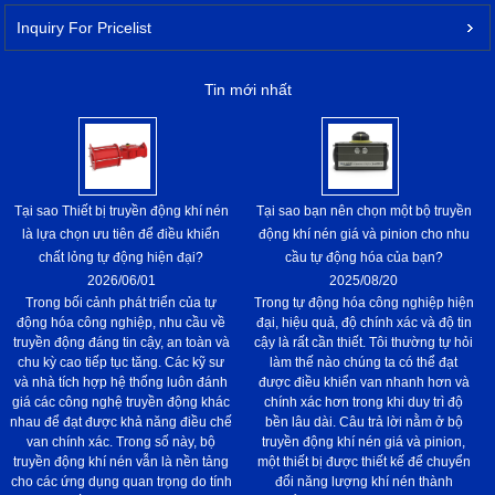
Inquiry For Pricelist
Tin mới nhất
Tại sao Thiết bị truyền động khí nén
Tại sao bạn nên chọn một bộ truyền
là lựa chọn ưu tiên để điều khiển
động khí nén giá và pinion cho nhu
chất lỏng tự động hiện đại?
cầu tự động hóa của bạn?
2026/06/01
2025/08/20
Trong bối cảnh phát triển của tự
Trong tự động hóa công nghiệp hiện
động hóa công nghiệp, nhu cầu về
đại, hiệu quả, độ chính xác và độ tin
truyền động đáng tin cậy, an toàn và
cậy là rất cần thiết. Tôi thường tự hỏi
chu kỳ cao tiếp tục tăng. Các kỹ sư
làm thế nào chúng ta có thể đạt
và nhà tích hợp hệ thống luôn đánh
được điều khiển van nhanh hơn và
giá các công nghệ truyền động khác
chính xác hơn trong khi duy trì độ
nhau để đạt được khả năng điều chế
bền lâu dài. Câu trả lời nằm ở bộ
van chính xác. Trong số này, bộ
truyền động khí nén giá và pinion,
truyền động khí nén vẫn là nền tảng
một thiết bị được thiết kế để chuyển
cho các ứng dụng quan trọng do tính
đổi năng lượng khí nén thành