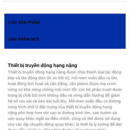
CÁC SẢN PHẨM
SẢN PHẨM MỚI
Thiết bị truyền động hạng nặng
Thiết bị truyền động hạng nặng được chia thành loại tác động
kép và tác động đơn (lò xo hồi vị), mô-men xoắn đầu ra lớn,
hoạt động linh hoạt và cân bằng; cần piston được mạ crom
cứng có khả năng chống mài mòn tốt; các bộ phận trượt được
trang bị chất bôi trơn không dầu và vòng dẫn hướng để giảm
hệ số ma sát và kéo dài tuổi thọ. Mô-men xoắn đầu ra đường
cong hình chữ U đặc trưng của thiết bị truyền động hạng
nặng phù hợp hơn với van bi đường kính lớn, van bướm và
van quay khác ngắt và điều chỉnh, cũng có thể được sử dụng
cho các dịp chuyển động quay khác, là thiết bị lý tưởng để đạt