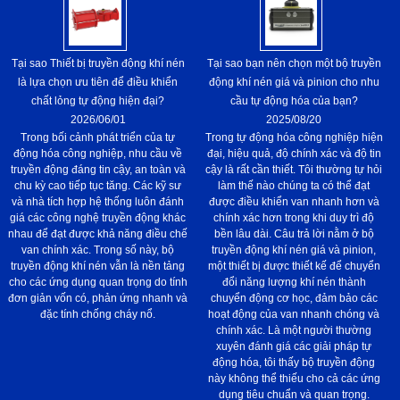
Tại sao Thiết bị truyền động khí nén
Tại sao bạn nên chọn một bộ truyền
là lựa chọn ưu tiên để điều khiển
động khí nén giá và pinion cho nhu
chất lỏng tự động hiện đại?
cầu tự động hóa của bạn?
2026/06/01
2025/08/20
Trong bối cảnh phát triển của tự
Trong tự động hóa công nghiệp hiện
động hóa công nghiệp, nhu cầu về
đại, hiệu quả, độ chính xác và độ tin
truyền động đáng tin cậy, an toàn và
cậy là rất cần thiết. Tôi thường tự hỏi
chu kỳ cao tiếp tục tăng. Các kỹ sư
làm thế nào chúng ta có thể đạt
và nhà tích hợp hệ thống luôn đánh
được điều khiển van nhanh hơn và
giá các công nghệ truyền động khác
chính xác hơn trong khi duy trì độ
nhau để đạt được khả năng điều chế
bền lâu dài. Câu trả lời nằm ở bộ
van chính xác. Trong số này, bộ
truyền động khí nén giá và pinion,
truyền động khí nén vẫn là nền tảng
một thiết bị được thiết kế để chuyển
cho các ứng dụng quan trọng do tính
đổi năng lượng khí nén thành
đơn giản vốn có, phản ứng nhanh và
chuyển động cơ học, đảm bảo các
đặc tính chống cháy nổ.
hoạt động của van nhanh chóng và
chính xác. Là một người thường
xuyên đánh giá các giải pháp tự
động hóa, tôi thấy bộ truyền động
này không thể thiếu cho cả các ứng
dụng tiêu chuẩn và quan trọng.