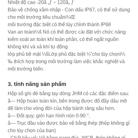
Nhiệt độ cao -20â „ƒ ~ 120â„ ƒ
Bảo vệ chống xâm nhập - Con dấu IP67, có thể sử dụng
cho môi trường tiêu chuẩnï¼Œ
môi trường đặc biệt có thể tùy chỉnh thành IP68
Van an toànï¼š Nó có thể được cài đặt với chức năng
kiểm soát an toàn khí toàn phần, có thể ngắt nguồn
không khí và xả khí tự động
lớp phủ bề mặt ¼šLớp phủ đặc biệt ¼ˆcho tùy chọnï¼
‰ thích hợp trong môi trường làm việc khắc nghiệt và
môi trường biển.
3. tính năng sản phẩm
Hộp số ghi đè bằng tay dòng JHM có các đặc điểm sau:
â— Hộp hoàn toàn kín, bên trong được đổ đầy dầu mỡ
để làm cho vòng đời của hộp bánh răng sâu hơn.
â— Đột quỵ: giới hạn hình nón 0-90 °.
â— Trục đầu vào được bảo vệ bằng thép (thép không gỉ
cho tùy chọn của bạn)
- Chất liệu vỏ: Vỏ bằng gang đúc, WCB, thép không gỉ.