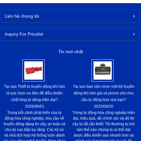
Liên hệ chúng tôi
Inquiry For Pricelist
Tin mới nhất
Tại sao Thiết bị truyền động khí nén
Tại sao bạn nên chọn một bộ truyền
là lựa chọn ưu tiên để điều khiển
động khí nén giá và pinion cho nhu
chất lỏng tự động hiện đại?
cầu tự động hóa của bạn?
2026/06/01
2025/08/20
Trong bối cảnh phát triển của tự
Trong tự động hóa công nghiệp hiện
động hóa công nghiệp, nhu cầu về
đại, hiệu quả, độ chính xác và độ tin
truyền động đáng tin cậy, an toàn và
cậy là rất cần thiết. Tôi thường tự hỏi
chu kỳ cao tiếp tục tăng. Các kỹ sư
làm thế nào chúng ta có thể đạt
và nhà tích hợp hệ thống luôn đánh
được điều khiển van nhanh hơn và
giá các công nghệ truyền động khác
chính xác hơn trong khi duy trì độ