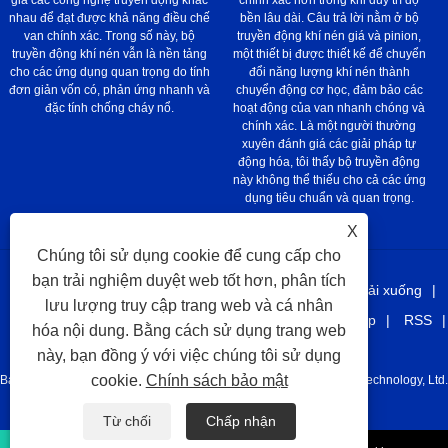
nhau để đạt được khả năng điều chế
bền lâu dài. Câu trả lời nằm ở bộ
van chính xác. Trong số này, bộ
truyền động khí nén giá và pinion,
truyền động khí nén vẫn là nền tảng
một thiết bị được thiết kế để chuyển
cho các ứng dụng quan trọng do tính
đổi năng lượng khí nén thành
đơn giản vốn có, phản ứng nhanh và
chuyển động cơ học, đảm bảo các
đặc tính chống cháy nổ.
hoạt động của van nhanh chóng và
chính xác. Là một người thường
xuyên đánh giá các giải pháp tự
động hóa, tôi thấy bộ truyền động
này không thể thiếu cho cả các ứng
dụng tiêu chuẩn và quan trọng.
X
Chúng tôi sử dụng cookie để cung cấp cho
bạn trải nghiệm duyệt web tốt hơn, phân tích
Nhà
Về chúng tôi
Các sản phẩm
Tin tức
Tải xuống
lưu lượng truy cập trang web và cá nhân
Gửi yêu cầu
Liên hệ chúng tôi
liên kết
Sitemap
RSS
hóa nội dung. Bằng cách sử dụng trang web
XML
Privacy Policy
này, bạn đồng ý với việc chúng tôi sử dụng
cookie.
Chính sách bảo mật
Bản quyền © 2021 Công ty Tuazhou Juhang Juhang Automement Technology, Ltd.
Tất cả quyền được bảo lưu.
Từ chối
Chấp nhận