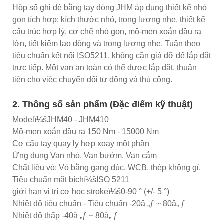
Hộp số ghi đè bằng tay dòng JHM áp dụng thiết kế nhỏ
gọn tích hợp: kích thước nhỏ, trọng lượng nhẹ, thiết kế
cấu trúc hợp lý, cơ chế nhỏ gọn, mô-men xoắn đầu ra
lớn, tiết kiệm lao động và trọng lượng nhẹ. Tuân theo
tiêu chuẩn kết nối ISO5211, không cần giá đỡ để lắp đặt
trực tiếp. Một van an toàn có thể được lắp đặt, thuận
tiện cho việc chuyển đổi tự động và thủ công.
2. Thông số sản phẩm (Đặc điểm kỹ thuật)
Modelï¼šJHM40 - JHM410
Mô-men xoắn đầu ra 150 Nm - 15000 Nm
Cơ cấu tay quay ly hợp xoay một phần
Ứng dụng Van nhỏ, Van bướm, Van cắm
Chất liệu vỏ: Vỏ bằng gang đúc, WCB, thép không gỉ.
Tiêu chuẩn mặt bíchï¼šISO 5211
giới hạn vị trí cơ học strokeï¼š0-90 ° (+/- 5 °)
Nhiệt độ tiêu chuẩn - Tiêu chuẩn -20â „ƒ ~ 80â„ ƒ
Nhiệt độ thấp -40â „ƒ ~ 80â„ ƒ