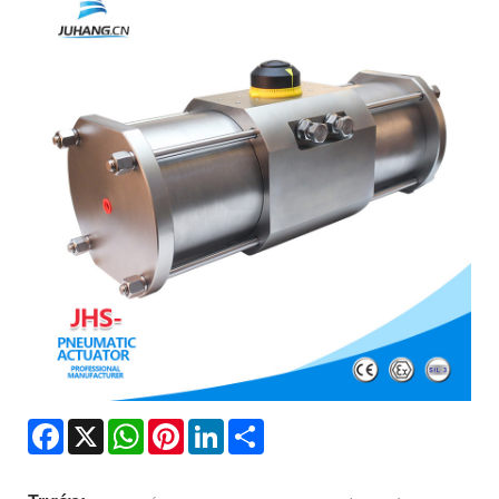
Facebook
X
WhatsApp
Pinterest
LinkedIn
Share