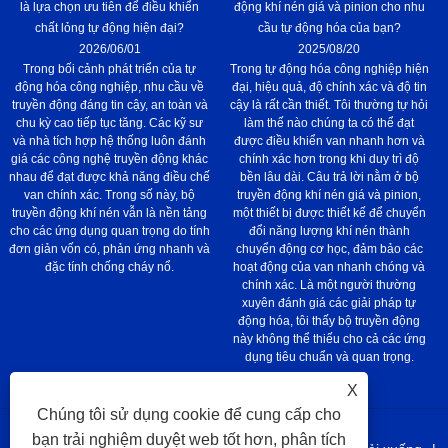
là lựa chọn ưu tiên để điều khiển
động khí nén giá và pinion cho nhu
chất lỏng tự động hiện đại?
cầu tự động hóa của bạn?
2026/06/01
2025/08/20
Trong bối cảnh phát triển của tự
Trong tự động hóa công nghiệp hiện
động hóa công nghiệp, nhu cầu về
đại, hiệu quả, độ chính xác và độ tin
truyền động đáng tin cậy, an toàn và
cậy là rất cần thiết. Tôi thường tự hỏi
chu kỳ cao tiếp tục tăng. Các kỹ sư
làm thế nào chúng ta có thể đạt
và nhà tích hợp hệ thống luôn đánh
được điều khiển van nhanh hơn và
giá các công nghệ truyền động khác
chính xác hơn trong khi duy trì độ
nhau để đạt được khả năng điều chế
bền lâu dài. Câu trả lời nằm ở bộ
van chính xác. Trong số này, bộ
truyền động khí nén giá và pinion,
truyền động khí nén vẫn là nền tảng
một thiết bị được thiết kế để chuyển
cho các ứng dụng quan trọng do tính
đổi năng lượng khí nén thành
đơn giản vốn có, phản ứng nhanh và
chuyển động cơ học, đảm bảo các
đặc tính chống cháy nổ.
hoạt động của van nhanh chóng và
chính xác. Là một người thường
xuyên đánh giá các giải pháp tự
động hóa, tôi thấy bộ truyền động
này không thể thiếu cho cả các ứng
dụng tiêu chuẩn và quan trọng.
X
Chúng tôi sử dụng cookie để cung cấp cho
bạn trải nghiệm duyệt web tốt hơn, phân tích