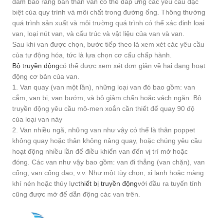
đảm bảo rằng bản thân van có thể đáp ứng các yêu cầu đặc
biệt của quy trình và môi chất trong đường ống. Thông thường
quá trình sản xuất và môi trường quá trình có thể xác định loại
van, loại nút van, và cấu trúc và vật liệu của van và van.
Sau khi van được chọn, bước tiếp theo là xem xét các yêu cầu
của tự động hóa, tức là lựa chọn cơ cấu chấp hành.
Bộ truyền động
có thể được xem xét đơn giản về hai dạng hoạt
động cơ bản của van.
1. Van quay (van một lần), những loại van đó bao gồm: van
cắm, van bi, van bướm, và bộ giảm chấn hoặc vách ngăn. Bộ
truyền động yêu cầu mô-men xoắn cần thiết để quay 90 độ
của loại van này
2. Van nhiều ngã, những van như vậy có thể là thân poppet
không quay hoặc thân không nâng quay, hoặc chúng yêu cầu
hoạt động nhiều lần để điều khiển van đến vị trí mở hoặc
đóng. Các van như vậy bao gồm: van đi thẳng (van chặn), van
cổng, van cổng dao, v.v. Như một tùy chọn, xi lanh hoặc màng
khí nén hoặc thủy lực
thiết bị truyền động
với đầu ra tuyến tính
cũng được mở để dẫn động các van trên.