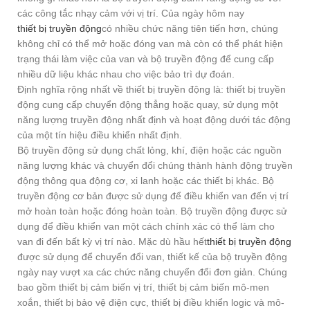
các công tắc nhạy cảm với vị trí. Của ngày hôm nay
thiết bị truyền động
có nhiều chức năng tiên tiến hơn, chúng
không chỉ có thể mở hoặc đóng van mà còn có thể phát hiện
trạng thái làm việc của van và bộ truyền động để cung cấp
nhiều dữ liệu khác nhau cho việc bảo trì dự đoán.
Định nghĩa rộng nhất về thiết bị truyền động là: thiết bị truyền
động cung cấp chuyển động thẳng hoặc quay, sử dụng một
năng lượng truyền động nhất định và hoạt động dưới tác động
của một tín hiệu điều khiển nhất định.
Bộ truyền động sử dụng chất lỏng, khí, điện hoặc các nguồn
năng lượng khác và chuyển đổi chúng thành hành động truyền
động thông qua động cơ, xi lanh hoặc các thiết bị khác. Bộ
truyền động cơ bản được sử dụng để điều khiển van đến vị trí
mở hoàn toàn hoặc đóng hoàn toàn. Bộ truyền động được sử
dụng để điều khiển van một cách chính xác có thể làm cho
van đi đến bất kỳ vị trí nào. Mặc dù hầu hết
thiết bị truyền động
được sử dụng để chuyển đổi van, thiết kế của bộ truyền động
ngày nay vượt xa các chức năng chuyển đổi đơn giản. Chúng
bao gồm thiết bị cảm biến vị trí, thiết bị cảm biến mô-men
xoắn, thiết bị bảo vệ điện cực, thiết bị điều khiển logic và mô-