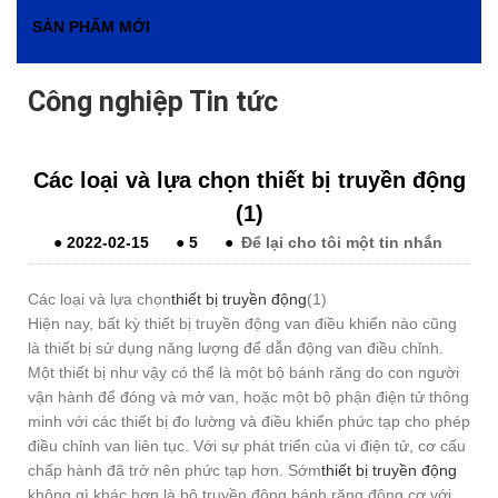
SẢN PHẨM MỚI
Công nghiệp Tin tức
Các loại và lựa chọn thiết bị truyền động
(1)
●
2022-02-15
●
5
●
Để lại cho tôi một tin nhắn
Các loại và lựa chọn
thiết bị truyền động
(1)
Hiện nay, bất kỳ thiết bị truyền động van điều khiển nào cũng
là thiết bị sử dụng năng lượng để dẫn động van điều chỉnh.
Một thiết bị như vậy có thể là một bộ bánh răng do con người
vận hành để đóng và mở van, hoặc một bộ phận điện tử thông
minh với các thiết bị đo lường và điều khiển phức tạp cho phép
điều chỉnh van liên tục. Với sự phát triển của vi điện tử, cơ cấu
chấp hành đã trở nên phức tạp hơn. Sớm
thiết bị truyền động
không gì khác hơn là bộ truyền động bánh răng động cơ với