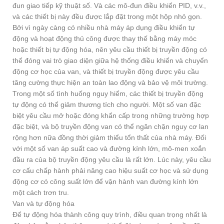
đun giao tiếp kỹ thuật số. Và các mô-đun điều khiển PID, v.v.,
và các thiết bị này đều được lắp đặt trong một hộp nhỏ gọn.
Bởi vì ngày càng có nhiều nhà máy áp dụng điều khiển tự
động và hoạt động thủ công được thay thế bằng máy móc
hoặc thiết bị tự động hóa, nên yêu cầu thiết bị truyền động có
thể đóng vai trò giao diện giữa hệ thống điều khiển và chuyển
động cơ học của van, và thiết bị truyền động được yêu cầu
tăng cường thực hiện an toàn lao động và bảo vệ môi trường.
Trong một số tình huống nguy hiểm, các thiết bị truyền động
tự động có thể giảm thương tích cho người. Một số van đặc
biệt yêu cầu mở hoặc đóng khẩn cấp trong những trường hợp
đặc biệt, và bộ truyền động van có thể ngăn chặn nguy cơ lan
rộng hơn nữa đồng thời giảm thiểu tổn thất của nhà máy. Đối
với một số van áp suất cao và đường kính lớn, mô-men xoắn
đầu ra của bộ truyền động yêu cầu là rất lớn. Lúc này, yêu cầu
cơ cấu chấp hành phải nâng cao hiệu suất cơ học và sử dụng
động cơ có công suất lớn để vận hành van đường kính lớn
một cách trơn tru.
Van và tự động hóa
Để tự động hóa thành công quy trình, điều quan trọng nhất là